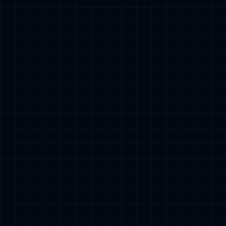
NEWS
2026.05.26 “三十恒远，毅路同行” | 贝博bb艾弗森官网电气三十周年亲子毅行活动圆满举行