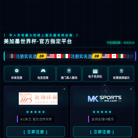
贝博bb
关于
新
服
投
SEARCH
商
艾弗森
贝博
闻
务
资
务
官网·云
bb艾
中
支
EN
者
合
平台
弗森
心
持
交
作
官网
流