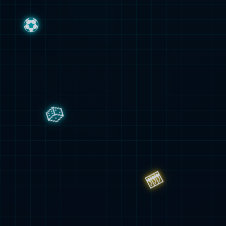
能源更智慧
提供能源智慧应用系统解决方案！让能源应用更智慧，助